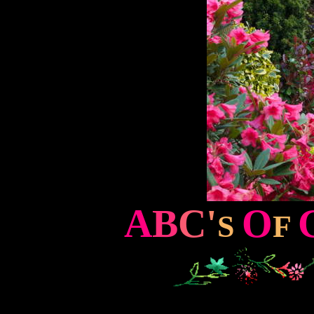
A
B
C
'
O
S
F